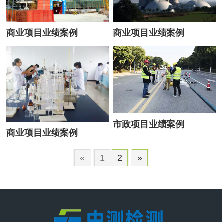
商业项目业绩案例
商业项目业绩案例
市政项目业绩案例
商业项目业绩案例
«
1
2
»