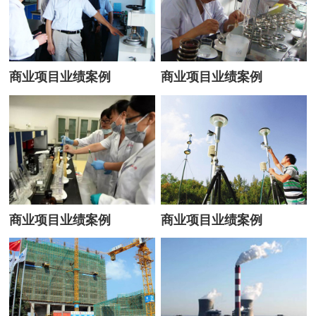
商业项目业绩案例
商业项目业绩案例
商业项目业绩案例
商业项目业绩案例